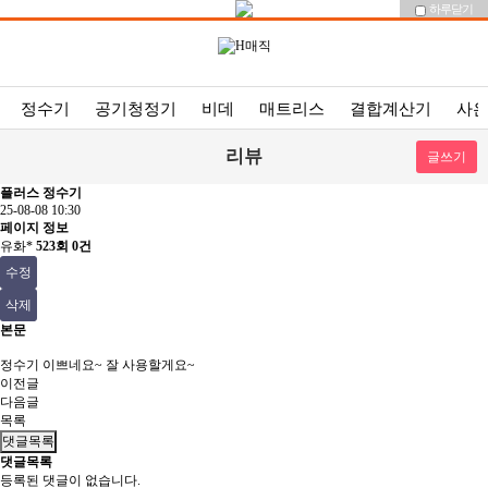
하루닫기
정수기
공기청정기
비데
매트리스
결합계산기
사
리뷰
글쓰기
플러스 정수기
25-08-08 10:30
페이지 정보
유화*
523회
0건
수정
삭제
본문
정수기 이쁘네요~ 잘 사용할게요~
이전글
다음글
목록
댓글목록
댓글목록
등록된 댓글이 없습니다.