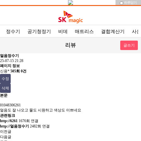
하루닫기
정수기
공기청정기
비데
매트리스
결합계산기
사
리뷰
글쓰기
얼음정수기
25-07-15 21:28
페이지 정보
신용*
505회
0건
수정
삭제
본문
01048306261
얼음도 잘 나오고 물도 시원하고 색상도 이쁘네요
관련링크
http://6261
1676회 연결
http://얼음정수기
2482회 연결
이전글
다음글